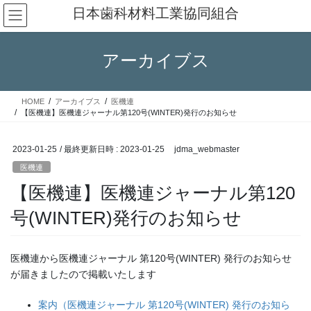
コ
ナ
日本歯科材料工業協同組合
ン
ビ
テ
ゲ
ン
ー
アーカイブス
ツ
シ
へ
ョ
ス
ン
HOME
アーカイブス
医機連
キ
に
【医機連】医機連ジャーナル第120号(WINTER)発行のお知らせ
ッ
移
プ
動
2023-01-25
/ 最終更新日時 :
2023-01-25
jdma_webmaster
医機連
【医機連】医機連ジャーナル第120
号(WINTER)発行のお知らせ
医機連から医機連ジャーナル 第120号(WINTER) 発行のお知らせ
が届きましたので掲載いたします
案内（医機連ジャーナル 第120号(WINTER) 発行のお知ら