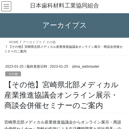
コ
ナ
日本歯科材料工業協同組合
ン
ビ
テ
ゲ
ン
ー
アーカイブス
ツ
シ
へ
ョ
ス
ン
HOME
アーカイブス
その他
キ
に
【その他】宮崎県北部メディカル産業推進協議会オンライン展示・商談会併催セ
ッ
移
ミナーのご案内
プ
動
2023-01-25
/ 最終更新日時 :
2023-01-25
jdma_webmaster
その他
【その他】宮崎県北部メディカル
産業推進協議会オンライン展示・
商談会併催セミナーのご案内
宮崎県北部メディカル産業推進協議会からオンライン展示・商談
会併催セミナー～加齢や疾病による生活機能障害と福祉用具～の