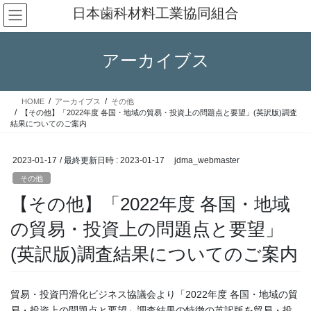
コ
ナ
日本歯科材料工業協同組合
ン
ビ
テ
ゲ
ン
ー
アーカイブス
ツ
シ
へ
ョ
ス
ン
HOME
アーカイブス
その他
キ
に
【その他】「2022年度 各国・地域の貿易・投資上の問題点と要望」(英訳版)調査
ッ
移
結果についてのご案内
プ
動
2023-01-17
/ 最終更新日時 :
2023-01-17
jdma_webmaster
その他
【その他】「2022年度 各国・地域
の貿易・投資上の問題点と要望」
(英訳版)調査結果についてのご案内
貿易・投資円滑化ビジネス協議会より「2022年度 各国・地域の貿
易・投資上の問題点と要望」調査結果の特徴の英訳版を貿易・投