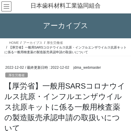
コ
ナ
日本歯科材料工業協同組合
ン
ビ
テ
ゲ
ン
ー
アーカイブス
ツ
シ
へ
ョ
ス
ン
HOME
アーカイブス
厚生労働省
キ
に
【厚労省】一般用SARSコロナウイルス抗原・インフルエンザウイルス抗原キット
ッ
移
に係る一般用検査薬の製造販売承認申請の取扱いについて
プ
動
2022-12-02
/ 最終更新日時 :
2022-12-02
jdma_webmaster
厚生労働省
【厚労省】一般用SARSコロナウイ
ルス抗原・インフルエンザウイル
ス抗原キットに係る一般用検査薬
の製造販売承認申請の取扱いにつ
いて