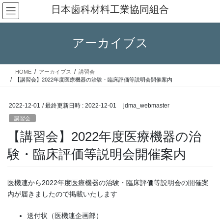
コ
ナ
日本歯科材料工業協同組合
ン
ビ
テ
ゲ
ン
ー
アーカイブス
ツ
シ
へ
ョ
ス
ン
HOME
アーカイブス
講習会
キ
に
【講習会】2022年度医療機器の治験・臨床評価等説明会開催案内
ッ
移
プ
動
2022-12-01
/ 最終更新日時 :
2022-12-01
jdma_webmaster
講習会
【講習会】2022年度医療機器の治
験・臨床評価等説明会開催案内
医機連から2022年度医療機器の治験・臨床評価等説明会の開催案
内が届きましたので掲載いたします
送付状（医機連企画部）