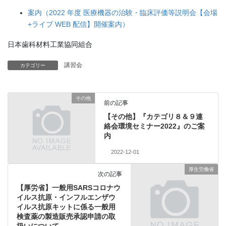
案内（2022 年度 医療機器の治験・臨床評価等説明会【会場
+ライブ WEB 配信】開催案内）
日本歯科材料工業協同組合
講習会
カテゴリー
その他
前の記事
【その他】『カテゴリ８＆９連
絡会環境セミナー2022』のご案
内
2022-12-01
厚生労働省
次の記事
【厚労省】一般用SARSコロナウ
イルス抗原・インフルエンザウ
イルス抗原キットに係る一般用
検査薬の製造販売承認申請の取