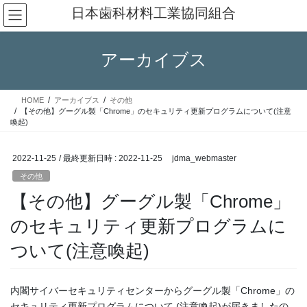
コ
ナ
日本歯科材料工業協同組合
ン
ビ
テ
ゲ
ン
ー
アーカイブス
ツ
シ
へ
ョ
ス
ン
HOME
アーカイブス
その他
キ
に
【その他】グーグル製「Chrome」のセキュリティ更新プログラムについて(注意
ッ
移
喚起)
プ
動
2022-11-25
/ 最終更新日時 :
2022-11-25
jdma_webmaster
その他
【その他】グーグル製「Chrome」
のセキュリティ更新プログラムに
ついて(注意喚起)
内閣サイバーセキュリティセンターからグーグル製「Chrome」の
セキュリティ更新プログラムについて (注意喚起)が届きましたの