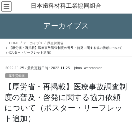
コ
ナ
日本歯科材料工業協同組合
ン
ビ
テ
ゲ
ン
ー
アーカイブス
ツ
シ
へ
ョ
ス
ン
HOME
アーカイブス
厚生労働省
キ
に
【厚労省・再掲載】医療事故調査制度の普及・啓発に関する協力依頼について
ッ
移
（ポスター・リーフレット追加）
プ
動
2022-11-25
/ 最終更新日時 :
2022-11-25
jdma_webmaster
厚生労働省
【厚労省・再掲載】医療事故調査制
度の普及・啓発に関する協力依頼
について（ポスター・リーフレッ
ト追加）