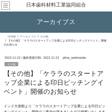
コ
ナ
日本歯科材料工業協同組合
ン
ビ
テ
ゲ
ン
ー
アーカイブス
ツ
シ
へ
ョ
ス
ン
HOME
アーカイブス
その他
キ
に
【その他】「ケララのスタートアップ企業による印日ピッチングイベント」開催
ッ
移
のお知らせ
プ
動
2022-11-22
/ 最終更新日時 :
2022-11-22
jdma_webmaster
その他
【その他】「ケララのスタートア
ップ企業による印日ピッチングイ
ベント」開催のお知らせ
インド大使館より「ケララのスタートアップ企業による印日ピッ
チングイベント」開催のご案内が届きましたので掲載いたします