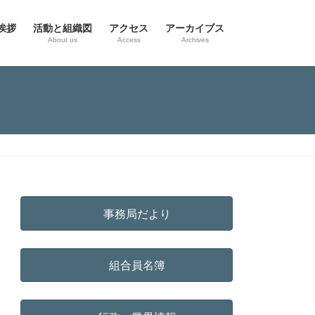
挨拶
活動と組織図
アクセス
アーカイブス
g
About us
Access
Archives
事務局だより
組合員名簿