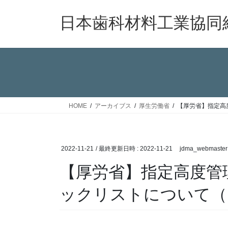
コ
ナ
ン
ビ
日本歯科材料工業協同
テ
ゲ
ン
ー
ツ
シ
へ
ョ
ス
ン
キ
に
ッ
移
HOME
アーカイブス
厚生労働省
【厚労省】指定高
プ
動
2022-11-21
/ 最終更新日時 :
2022-11-21
jdma_webmaster
【厚労省】指定高度管
ックリストについて（