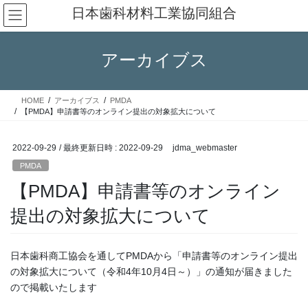
コ
ナ
日本歯科材料工業協同組合
ン
ビ
テ
ゲ
ン
ー
アーカイブス
ツ
シ
へ
ョ
ス
ン
HOME
アーカイブス
PMDA
キ
に
【PMDA】申請書等のオンライン提出の対象拡大について
ッ
移
プ
動
2022-09-29
/ 最終更新日時 :
2022-09-29
jdma_webmaster
PMDA
【PMDA】申請書等のオンライン
提出の対象拡大について
日本歯科商工協会を通してPMDAから「申請書等のオンライン提出
の対象拡大について（令和4年10月4日～）」の通知が届きました
ので掲載いたします