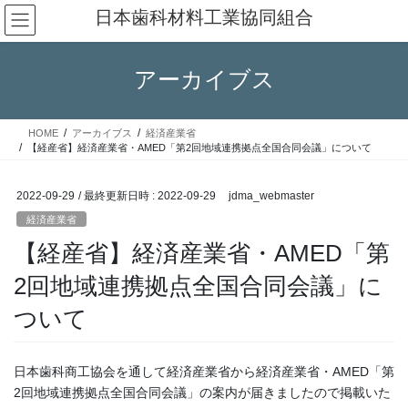
コ
ナ
日本歯科材料工業協同組合
ン
ビ
テ
ゲ
ン
ー
アーカイブス
ツ
シ
へ
ョ
ス
ン
HOME
アーカイブス
経済産業省
キ
に
【経産省】経済産業省・AMED「第2回地域連携拠点全国合同会議」について
ッ
移
プ
動
2022-09-29
/ 最終更新日時 :
2022-09-29
jdma_webmaster
経済産業省
【経産省】経済産業省・AMED「第
2回地域連携拠点全国合同会議」に
ついて
日本歯科商工協会を通して経済産業省から経済産業省・AMED「第
2回地域連携拠点全国合同会議」の案内が届きましたので掲載いた