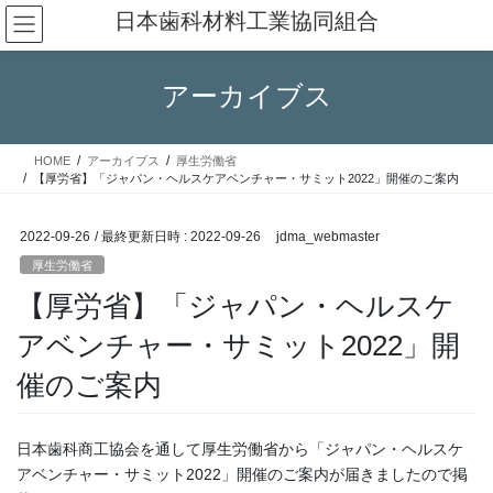
コ
ナ
日本歯科材料工業協同組合
ン
ビ
テ
ゲ
ン
ー
アーカイブス
ツ
シ
へ
ョ
ス
ン
HOME
アーカイブス
厚生労働省
キ
に
【厚労省】「ジャパン・ヘルスケアベンチャー・サミット2022」開催のご案内
ッ
移
プ
動
2022-09-26
/ 最終更新日時 :
2022-09-26
jdma_webmaster
厚生労働省
【厚労省】「ジャパン・ヘルスケ
アベンチャー・サミット2022」開
催のご案内
日本歯科商工協会を通して厚生労働省から「ジャパン・ヘルスケ
アベンチャー・サミット2022」開催のご案内が届きましたので掲