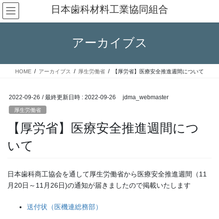
コ
ナ
日本歯科材料工業協同組合
ン
ビ
テ
ゲ
ン
ー
アーカイブス
ツ
シ
へ
ョ
ス
ン
HOME
アーカイブス
厚生労働省
【厚労省】医療安全推進週間について
キ
に
ッ
移
プ
動
2022-09-26
/ 最終更新日時 :
2022-09-26
jdma_webmaster
厚生労働省
【厚労省】医療安全推進週間につ
いて
日本歯科商工協会を通して厚生労働省から医療安全推進週間（11
月20日～11月26日)の通知が届きましたので掲載いたします
送付状（医機連総務部）