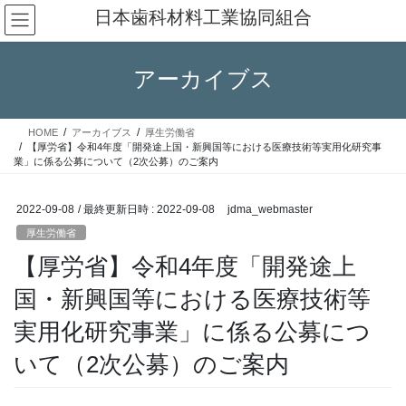
コ
ナ
日本歯科材料工業協同組合
ン
ビ
テ
ゲ
ン
ー
アーカイブス
ツ
シ
へ
ョ
ス
ン
HOME
アーカイブス
厚生労働省
キ
に
【厚労省】令和4年度「開発途上国・新興国等における医療技術等実用化研究事
ッ
移
業」に係る公募について（2次公募）のご案内
プ
動
2022-09-08
/ 最終更新日時 :
2022-09-08
jdma_webmaster
厚生労働省
【厚労省】令和4年度「開発途上
国・新興国等における医療技術等
実用化研究事業」に係る公募につ
いて（2次公募）のご案内