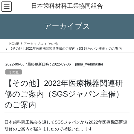
コ
ナ
日本歯科材料工業協同組合
ン
ビ
テ
ゲ
ン
ー
アーカイブス
ツ
シ
へ
ョ
ス
ン
HOME
アーカイブス
その他
キ
に
【その他】2022年医療機器関連研修のご案内（SGSジャパン主催）のご案内
ッ
移
プ
動
2022-09-06
/ 最終更新日時 :
2022-09-06
jdma_webmaster
その他
【その他】2022年医療機器関連研
修のご案内（SGSジャパン主催）
のご案内
日本歯科商工協会を通してSGSジャパンから2022年医療機器関連
研修のご案内が届きましたので掲載いたします