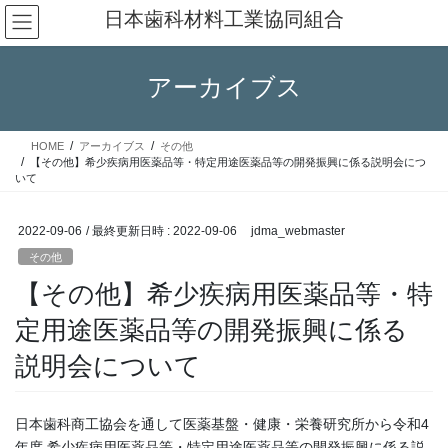
コ
ナ
日本歯科材料工業協同組合
ン
ビ
テ
ゲ
ン
ー
アーカイブス
ツ
シ
へ
ョ
ス
ン
HOME
アーカイブス
その他
キ
に
【その他】希少疾病用医薬品等・特定用途医薬品等の開発振興に係る説明会につ
ッ
移
いて
プ
動
2022-09-06
/ 最終更新日時 :
2022-09-06
jdma_webmaster
その他
【その他】希少疾病用医薬品等・特
定用途医薬品等の開発振興に係る
説明会について
日本歯科商工協会を通して医薬基盤・健康・栄養研究所から令和4
年度 希少疾病用医薬品等・特定用途医薬品等の開発振興に係る説