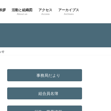
挨拶
活動と組織図
アクセス
アーカイブス
g
About us
Access
Archives
らせ
事務局だより
組合員名簿