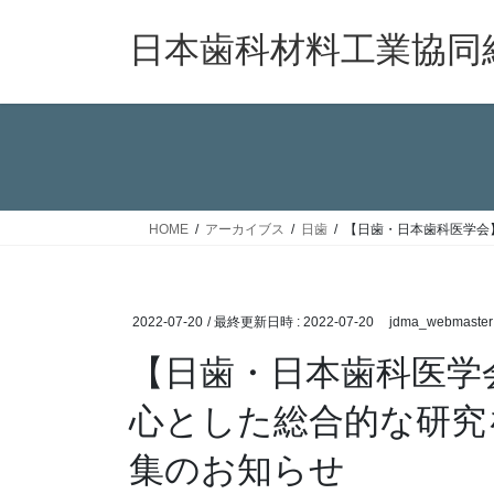
コ
ナ
ン
ビ
日本歯科材料工業協同
テ
ゲ
ン
ー
ツ
シ
へ
ョ
ス
ン
キ
に
ッ
移
HOME
アーカイブス
日歯
【日歯・日本歯科医学会
プ
動
2022-07-20
/ 最終更新日時 :
2022-07-20
jdma_webmaster
【日歯・日本歯科医学
心とした総合的な研究
集のお知らせ