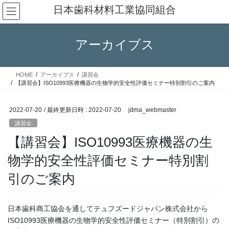
コ
ナ
日本歯科材料工業協同組合
ン
ビ
テ
ゲ
ン
ー
アーカイブス
ツ
シ
へ
ョ
ス
ン
HOME
アーカイブス
講習会
キ
に
【講習会】ISO10993医療機器の生物学的安全性評価セミナー特別割引のご案内
ッ
移
プ
動
2022-07-20
/ 最終更新日時 :
2022-07-20
jdma_webmaster
講習会
【講習会】ISO10993医療機器の生
物学的安全性評価セミナー特別割
引のご案内
日本歯科商工協会を通してテュフズードジャパン株式会社から
ISO10993医療機器の生物学的安全性評価セミナー（特別割引）の