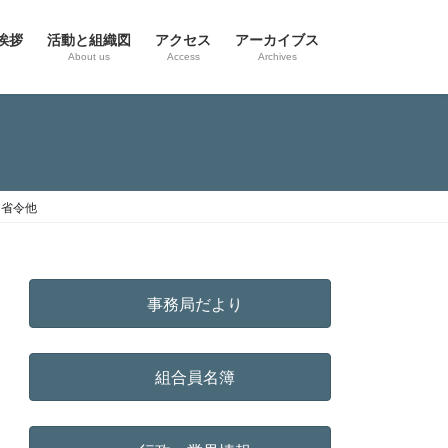
挨拶
活動と組織図
アクセス
アーカイブス
g
About us
Access
Archives
る省令他
事務局だより
組合員名簿