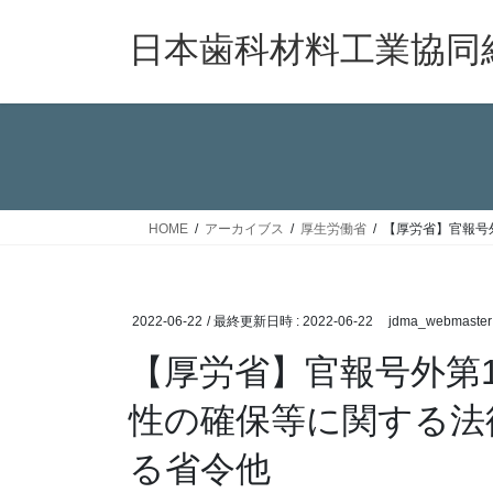
コ
ナ
ン
ビ
日本歯科材料工業協同
テ
ゲ
ン
ー
ツ
シ
へ
ョ
ス
ン
キ
に
ッ
移
HOME
アーカイブス
厚生労働省
【厚労省】官報号
プ
動
2022-06-22
/ 最終更新日時 :
2022-06-22
jdma_webmaster
【厚労省】官報号外第
性の確保等に関する法
る省令他