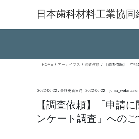
コ
ナ
ン
ビ
日本歯科材料工業協同
テ
ゲ
ン
ー
ツ
シ
へ
ョ
ス
ン
キ
に
ッ
移
HOME
アーカイブス
調査依頼
【調査依頼】「申請
プ
動
2022-06-22
/ 最終更新日時 :
2022-06-22
jdma_webmaster
【調査依頼】「申請に
ンケート調査」へのご