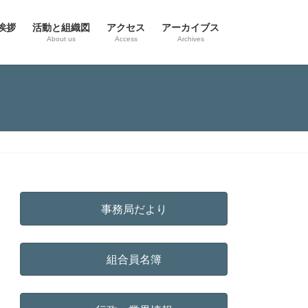
挨拶
活動と組織図
アクセス
アーカイブス
g
About us
Access
Archives
事務局だより
組合員名簿