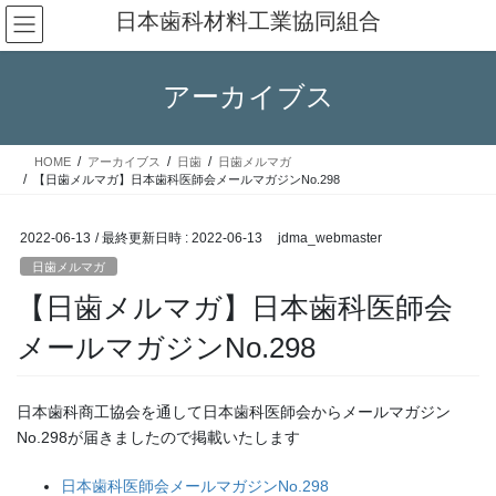
コ
ナ
日本歯科材料工業協同組合
ン
ビ
テ
ゲ
ン
ー
アーカイブス
ツ
シ
へ
ョ
ス
ン
HOME
アーカイブス
日歯
日歯メルマガ
キ
に
【日歯メルマガ】日本歯科医師会メールマガジンNo.298
ッ
移
プ
動
2022-06-13
/ 最終更新日時 :
2022-06-13
jdma_webmaster
日歯メルマガ
【日歯メルマガ】日本歯科医師会
メールマガジンNo.298
日本歯科商工協会を通して日本歯科医師会からメールマガジン
No.298が届きましたので掲載いたします
日本歯科医師会メールマガジンNo.298