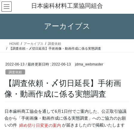
コ
ナ
日本歯科材料工業協同組合
ン
ビ
テ
ゲ
ン
ー
アーカイブス
ツ
シ
へ
ョ
ス
ン
HOME
アーカイブス
調査依頼
キ
に
【調査依頼・〆切日延長】手術画像・動画作成に係る実態調査
ッ
移
プ
動
2022-06-13
/ 最終更新日時 :
2022-06-13
jdma_webmaster
調査依頼
【調査依頼・〆切日延長】手術画
像・動画作成に係る実態調査
日本歯科商工協会を通して6月1日付でご案内した、公正取引協議
会から「手術画像・動画作成に係る実態調査」へのご協力のお願
いの件
締め切り日変更の案内
が届きましたので掲載いたします