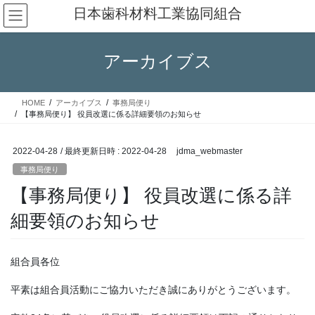
コ
ナ
日本歯科材料工業協同組合
ン
ビ
テ
ゲ
ン
ー
アーカイブス
ツ
シ
へ
ョ
ス
ン
HOME
アーカイブス
事務局便り
キ
に
【事務局便り】 役員改選に係る詳細要領のお知らせ
ッ
移
プ
動
2022-04-28
/ 最終更新日時 :
2022-04-28
jdma_webmaster
事務局便り
【事務局便り】 役員改選に係る詳
細要領のお知らせ
組合員各位
平素は組合員活動にご協力いただき誠にありがとうございます。