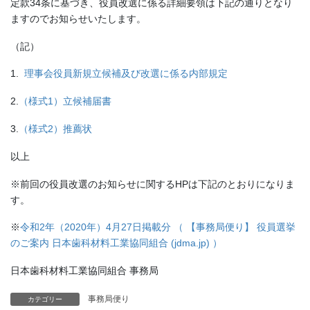
定款34条に基づき、役員改選に係る詳細要領は下記の通りとなり
ますのでお知らせいたします。
（記）
1.
理事会役員新規立候補及び改選に係る内部規定
2.
（様式1）立候補届書
3.
（様式2）推薦状
以上
※前回の役員改選のお知らせに関するHPは下記のとおりになりま
す。
※
令和2年（2020年）4月27日掲載分 （ 【事務局便り】 役員選挙
のご案内 日本歯科材料工業協同組合 (jdma.jp) ）
日本歯科材料工業協同組合 事務局
事務局便り
カテゴリー