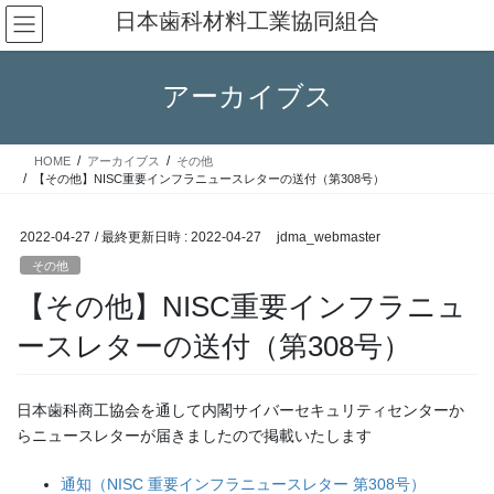
コ
ナ
日本歯科材料工業協同組合
ン
ビ
テ
ゲ
ン
ー
アーカイブス
ツ
シ
へ
ョ
ス
ン
HOME
アーカイブス
その他
キ
に
【その他】NISC重要インフラニュースレターの送付（第308号）
ッ
移
プ
動
2022-04-27
/ 最終更新日時 :
2022-04-27
jdma_webmaster
その他
【その他】NISC重要インフラニュ
ースレターの送付（第308号）
日本歯科商工協会を通して内閣サイバーセキュリティセンターか
らニュースレターが届きましたので掲載いたします
通知（NISC 重要インフラニュースレター 第308号）