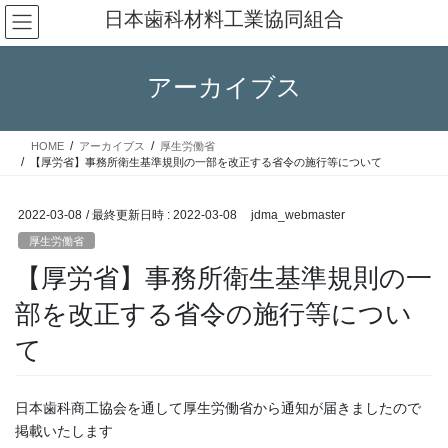
コ
ナ
日本歯科材料工業協同組合
ン
ビ
テ
ゲ
ン
ー
アーカイブス
ツ
シ
へ
ョ
ス
ン
HOME
アーカイブス
厚生労働省
キ
に
【厚労省】事務所衛生基準規則の一部を改正する省令の施行等について
ッ
移
プ
動
2022-03-08
/ 最終更新日時 :
2022-03-08
jdma_webmaster
厚生労働省
【厚労省】事務所衛生基準規則の一
部を改正する省令の施行等につい
て
日本歯科商工協会を通して厚生労働省から通知が届きましたので
掲載いたします