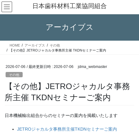
コ
ナ
日本歯科材料工業協同組合
ン
ビ
テ
ゲ
ン
ー
アーカイブス
ツ
シ
へ
ョ
ス
ン
HOME
アーカイブス
その他
キ
に
【その他】JETROジャカルタ事務所主催 TKDNセミナーご案内
ッ
移
プ
動
2026-07-06
/ 最終更新日時 :
2026-07-06
jdma_webmaster
その他
【その他】JETROジャカルタ事務
所主催 TKDNセミナーご案内
日本機械輸出組合からのセミナーの案内を掲載いたします
JETROジャカルタ事務所主催TKDNセミナーご案内