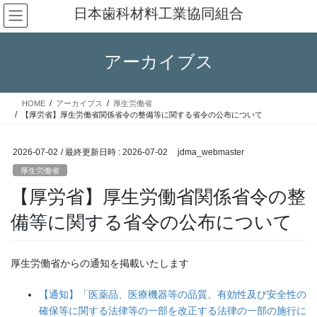
コ
ナ
日本歯科材料工業協同組合
ン
ビ
テ
ゲ
ン
ー
アーカイブス
ツ
シ
へ
ョ
ス
ン
HOME
アーカイブス
厚生労働省
キ
に
【厚労省】厚生労働省関係省令の整備等に関する省令の公布について
ッ
移
プ
動
2026-07-02
/ 最終更新日時 :
2026-07-02
jdma_webmaster
厚生労働省
【厚労省】厚生労働省関係省令の整
備等に関する省令の公布について
厚生労働省からの通知を掲載いたします
【通知】「医薬品、医療機器等の品質、有効性及び安全性の
確保等に関する法律等の一部を改正する法律の一部の施行に