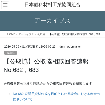
コ
ナ
日本歯科材料工業協同組合
ン
ビ
テ
ゲ
ン
ー
アーカイブス
ツ
シ
へ
ョ
ス
ン
HOME
アーカイブス
公取協
【公取協】公取協相談回答速報No.682，683
キ
に
ッ
移
プ
動
2026-05-29
/ 最終更新日時 :
2026-05-29
jdma_webmaster
公取協
【公取協】公取協相談回答速報
No.682，683
医療機器業公正取引協議会からの相談回答速報を掲載します
No.682 説明用資材作成を目的とした座談会における飲食の
提供いついて