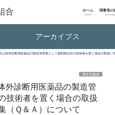
組合
ホーム
理事長の
Home
Greetin
アーカイブス
又は体外診断用医薬品の製造管理者として薬剤師以外の技術者を置く場合の取扱い
厚生労働省
体外診断用医薬品の製造管
の技術者を置く場合の取扱
集（Ｑ＆Ａ）について