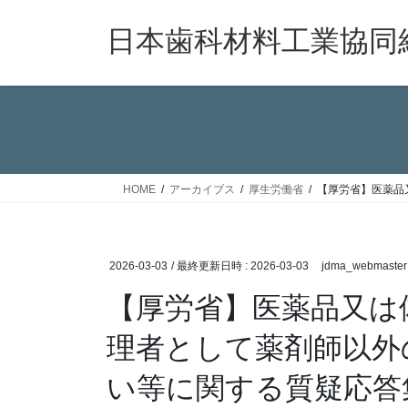
コ
ナ
ン
ビ
日本歯科材料工業協同
テ
ゲ
ン
ー
ツ
シ
へ
ョ
ス
ン
キ
に
ッ
移
HOME
アーカイブス
厚生労働省
【厚労省】医薬品
プ
動
2026-03-03
/ 最終更新日時 :
2026-03-03
jdma_webmaster
【厚労省】医薬品又は
理者として薬剤師以外
い等に関する質疑応答