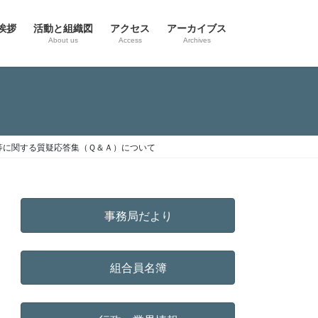
挨拶
活動と組織図
アクセス
アーカイブス
g
About us
Access
Archives
等に関する質疑応答集（Ｑ＆Ａ）について
事務局だより
組合員名簿