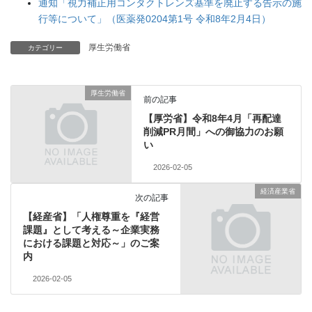
通知「視力補正用コンタクトレンズ基準を廃止する告示の施
行等について」（医薬発0204第1号 令和8年2月4日）
厚生労働省
カテゴリー
厚生労働省
前の記事
【厚労省】令和8年4月「再配達
削減PR月間」への御協力のお願
い
2026-02-05
経済産業省
次の記事
【経産省】「人権尊重を『経営
課題』として考える～企業実務
における課題と対応～」のご案
内
2026-02-05