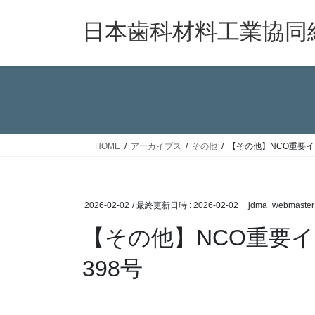
コ
ナ
ン
ビ
日本歯科材料工業協同
テ
ゲ
ン
ー
ツ
シ
へ
ョ
ス
ン
キ
に
ッ
移
HOME
アーカイブス
その他
【その他】NCO重要イ
プ
動
2026-02-02
/ 最終更新日時 :
2026-02-02
jdma_webmaster
【その他】NCO重要
398号