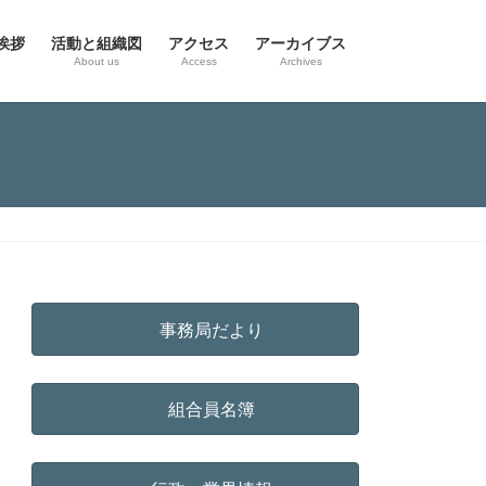
挨拶
活動と組織図
アクセス
アーカイブス
g
About us
Access
Archives
事務局だより
組合員名簿