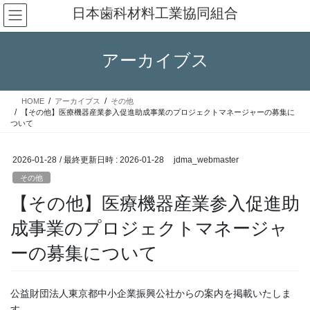
コ
ナ
日本歯科材料工業協同組合
ン
ビ
テ
ゲ
ン
ー
アーカイブス
ツ
シ
へ
ョ
ス
ン
HOME
アーカイブス
その他
キ
に
【その他】医療機器産業参入促進助成事業のプロジェクトマネージャーの募集に
ッ
移
ついて
プ
動
2026-01-28
/ 最終更新日時 :
2026-01-28
jdma_webmaster
その他
【その他】医療機器産業参入促進助
成事業のプロジェクトマネージャ
ーの募集について
公益財団法人東京都中小企業振興公社からの案内を掲載いたしま
す