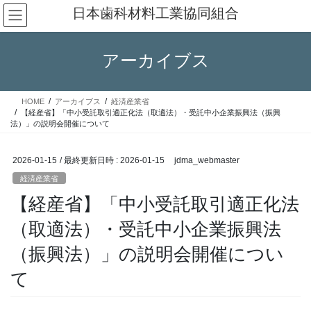
コ
ナ
日本歯科材料工業協同組合
ン
ビ
テ
ゲ
ン
ー
アーカイブス
ツ
シ
へ
ョ
ス
ン
HOME
アーカイブス
経済産業省
キ
に
【経産省】「中小受託取引適正化法（取適法）・受託中小企業振興法（振興
ッ
移
法）」の説明会開催について
プ
動
2026-01-15
/ 最終更新日時 :
2026-01-15
jdma_webmaster
経済産業省
【経産省】「中小受託取引適正化法
（取適法）・受託中小企業振興法
（振興法）」の説明会開催につい
て