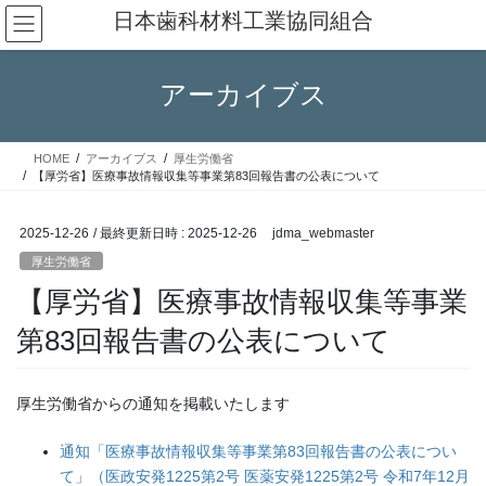
コ
ナ
日本歯科材料工業協同組合
ン
ビ
テ
ゲ
ン
ー
アーカイブス
ツ
シ
へ
ョ
ス
ン
HOME
アーカイブス
厚生労働省
キ
に
【厚労省】医療事故情報収集等事業第83回報告書の公表について
ッ
移
プ
動
2025-12-26
/ 最終更新日時 :
2025-12-26
jdma_webmaster
厚生労働省
【厚労省】医療事故情報収集等事業
第83回報告書の公表について
厚生労働省からの通知を掲載いたします
通知「医療事故情報収集等事業第83回報告書の公表につい
て」（医政安発1225第2号 医薬安発1225第2号 令和7年12月