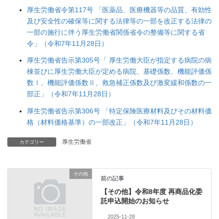
厚生労働省令第117号 「医薬品、医療機器等の品質、有効性
及び安全性の確保等に関する法律等の一部を改正する法律の
一部の施行に伴う厚生労働省関係省令の整備等に関する省
令」（令和7年11月28日）
厚生労働省告示第305号「 厚生労働大臣が指定する病院の病
棟並びに厚生労働大臣が定める病院、基礎係数、機能評価係
数Ⅰ、機能評価係数Ⅱ、救急補正係数及び激変緩和係数の一
部正」（令和7年11月28日）
厚生労働省告示第306号 「特定保険医療材料及びその材料価
格（材料価格基準）の一部改正」（令和7年11月28日）
厚生労働省
カテゴリー
その他
前の記事
【その他】令和8年度 再商品化委
託申込開始のお知らせ
2025-11-28