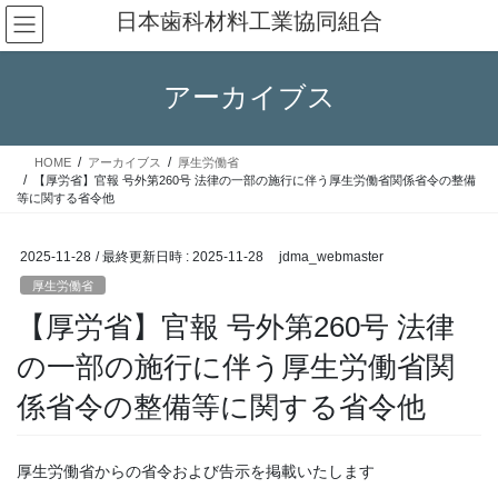
コ
ナ
日本歯科材料工業協同組合
ン
ビ
テ
ゲ
ン
ー
アーカイブス
ツ
シ
へ
ョ
ス
ン
HOME
アーカイブス
厚生労働省
キ
に
【厚労省】官報 号外第260号 法律の一部の施行に伴う厚生労働省関係省令の整備
ッ
移
等に関する省令他
プ
動
2025-11-28
/ 最終更新日時 :
2025-11-28
jdma_webmaster
厚生労働省
【厚労省】官報 号外第260号 法律
の一部の施行に伴う厚生労働省関
係省令の整備等に関する省令他
厚生労働省からの省令および告示を掲載いたします