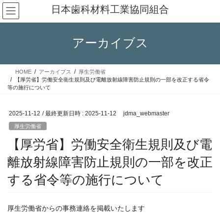
コ
ナ
日本歯科材料工業協同組合
ン
ビ
テ
ゲ
ン
ー
アーカイブス
ツ
シ
へ
ョ
ス
ン
HOME
アーカイブス
厚生労働省
キ
に
【厚労省】労働安全衛生規則及び電離放射線障害防止規則の一部を改正する省令
ッ
移
等の施行について
プ
動
2025-11-12
/ 最終更新日時 :
2025-11-12
jdma_webmaster
厚生労働省
【厚労省】労働安全衛生規則及び電
離放射線障害防止規則の一部を改正
する省令等の施行について
厚生労働省からの事務連絡を掲載いたします