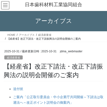
コ
ナ
日本歯科材料工業協同組合
ン
ビ
テ
ゲ
ン
ー
アーカイブス
ツ
シ
へ
ョ
ス
ン
HOME
アーカイブス
経済産業省
キ
に
【経産省】改正下請法・改正下請振興法の説明会開催のご案内
ッ
移
プ
動
2025-10-31
/ 最終更新日時 :
2025-10-31
jdma_webmaster
経済産業省
【経産省】改正下請法・改正下請振
興法の説明会開催のご案内
送付状
ご案内「公正取引委員会・中小企業庁共同開催～下請法は取
適法へ～改正ポイント説明会の御案内」