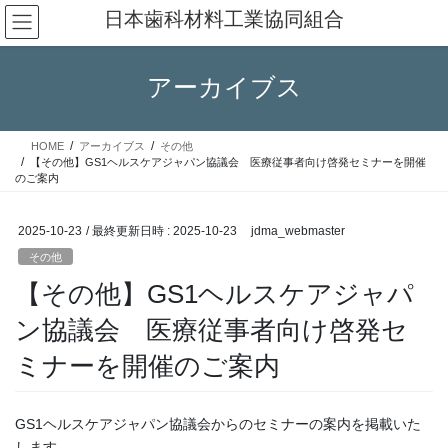
コ
ナ
日本歯科材料工業協同組合
ン
ビ
テ
ゲ
ン
ー
アーカイブス
ツ
シ
へ
ョ
ス
ン
HOME
アーカイブス
その他
キ
に
【その他】GS1ヘルスケアジャパン協議会 医療従事者向け啓発セミナーを開催
ッ
移
のご案内
プ
動
2025-10-23
/ 最終更新日時 :
2025-10-23
jdma_webmaster
その他
【その他】GS1ヘルスケアジャパ
ン協議会 医療従事者向け啓発セ
ミナーを開催のご案内
GS1ヘルスケアジャパン協議会からのセミナーの案内を掲載いた
します