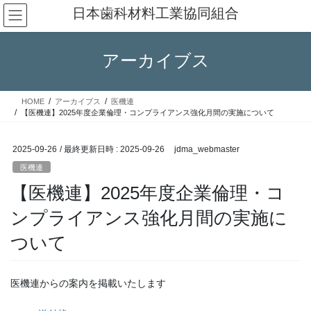
コ
ナ
日本歯科材料工業協同組合
ン
ビ
テ
ゲ
ン
ー
アーカイブス
ツ
シ
へ
ョ
ス
ン
HOME
アーカイブス
医機連
キ
に
【医機連】2025年度企業倫理・コンプライアンス強化月間の実施について
ッ
移
プ
動
2025-09-26
/ 最終更新日時 :
2025-09-26
jdma_webmaster
医機連
【医機連】2025年度企業倫理・コ
ンプライアンス強化月間の実施に
ついて
医機連からの案内を掲載いたします