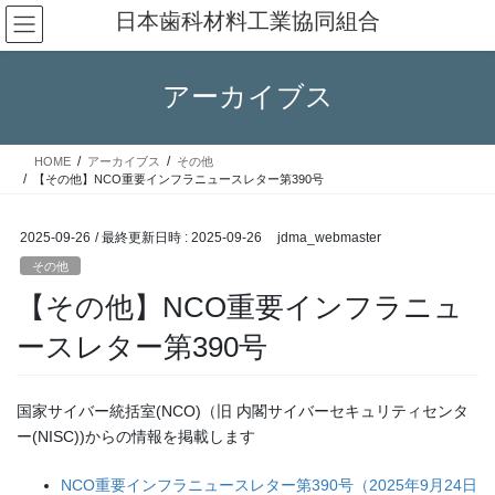
コ
ナ
日本歯科材料工業協同組合
ン
ビ
テ
ゲ
ン
ー
アーカイブス
ツ
シ
へ
ョ
ス
ン
HOME
アーカイブス
その他
キ
に
【その他】NCO重要インフラニュースレター第390号
ッ
移
プ
動
2025-09-26
/ 最終更新日時 :
2025-09-26
jdma_webmaster
その他
【その他】NCO重要インフラニュ
ースレター第390号
国家サイバー統括室(NCO)（旧 内閣サイバーセキュリティセンタ
ー(NISC))からの情報を掲載します
NCO重要インフラニュースレター第390号（2025年9月24日