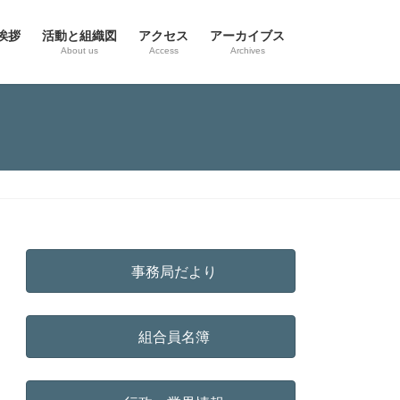
挨拶
活動と組織図
アクセス
アーカイブス
g
About us
Access
Archives
事務局だより
組合員名簿