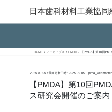
コ
ナ
ン
ビ
日本歯科材料工業協同
テ
ゲ
ン
ー
ツ
シ
へ
ョ
ス
ン
キ
に
ッ
移
HOME
アーカイブス
PMDA
【PMDA】第10回P
プ
動
2025-09-05
/ 最終更新日時 :
2025-09-05
jdma_webmaster
【PMDA】第10回P
ス研究会開催のご案内