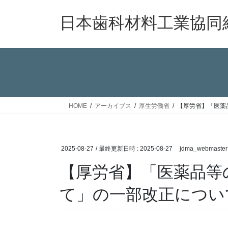
コ
ナ
ン
ビ
日本歯科材料工業協同
テ
ゲ
ン
ー
ツ
シ
へ
ョ
ス
ン
キ
に
ッ
移
HOME
アーカイブス
厚生労働省
【厚労省】「医薬
プ
動
2025-08-27
/ 最終更新日時 :
2025-08-27
jdma_webmaster
【厚労省】「医薬品等
て」の一部改正につい