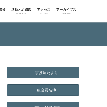
挨拶
活動と組織図
アクセス
アーカイブス
g
About us
Access
Archives
事務局だより
組合員名簿