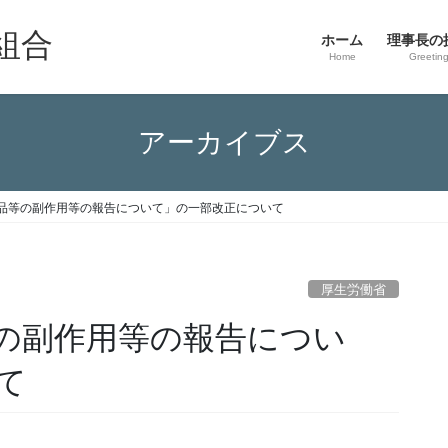
組合
ホーム
理事長の
Home
Greetin
アーカイブス
品等の副作用等の報告について」の一部改正について
厚生労働省
の副作用等の報告につい
て