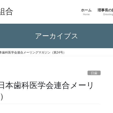
組合
ホーム
理事長の
Home
Greetin
アーカイブス
本歯科医学会連合メーリングマガジン（第24号）
日歯
日本歯科医学会連合メーリ
号）