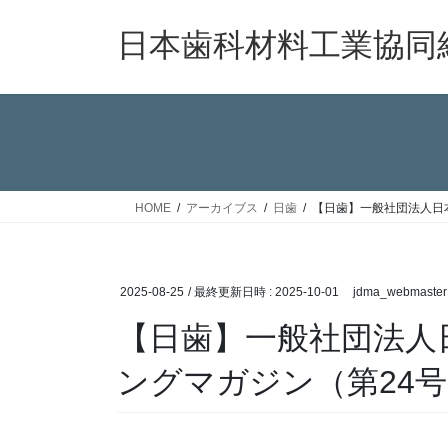
コ
ナ
ン
ビ
日本歯科材料工業協同
テ
ゲ
ン
ー
ツ
シ
へ
ョ
ス
ン
キ
に
ッ
移
HOME
アーカイブス
日歯
【日歯】一般社団法人日
プ
動
2025-08-25
/ 最終更新日時 :
2025-10-01
jdma_webmaster
【日歯】一般社団法人
ングマガジン（第24