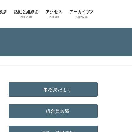
挨拶
活動と組織図
アクセス
アーカイブス
g
About us
Access
Archives
事務局だより
組合員名簿