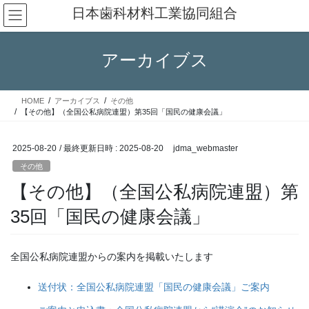
コ
ナ
日本歯科材料工業協同組合
ン
ビ
テ
ゲ
ン
ー
アーカイブス
ツ
シ
へ
ョ
ス
ン
HOME
アーカイブス
その他
キ
に
【その他】（全国公私病院連盟）第35回「国民の健康会議」
ッ
移
プ
動
2025-08-20
/ 最終更新日時 :
2025-08-20
jdma_webmaster
その他
【その他】（全国公私病院連盟）第
35回「国民の健康会議」
全国公私病院連盟からの案内を掲載いたします
送付状：全国公私病院連盟「国民の健康会議」ご案内