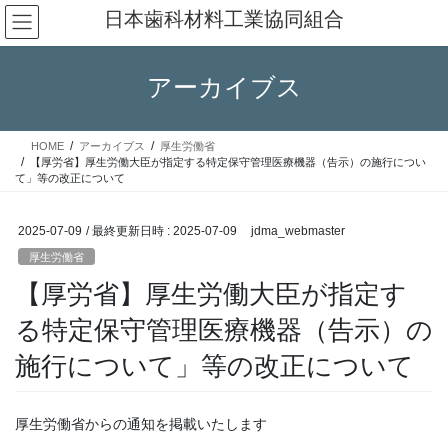
コ
ナ
日本歯科材料工業協同組合
ン
ビ
テ
ゲ
ン
ー
アーカイブス
ツ
シ
へ
ョ
ス
ン
HOME
アーカイブス
厚生労働省
キ
に
【厚労省】厚生労働大臣が指定する特定保守管理医療機器（告示）の施行につい
ッ
移
て」等の改正について
プ
動
2025-07-09
/ 最終更新日時 :
2025-07-09
jdma_webmaster
厚生労働省
【厚労省】厚生労働大臣が指定す
る特定保守管理医療機器（告示）の
施行について」等の改正について
厚生労働省からの通知を掲載いたします