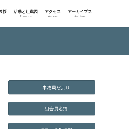
挨拶
活動と組織図
アクセス
アーカイブス
g
About us
Access
Archives
事務局だより
組合員名簿