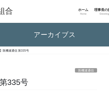
組合
ホーム
理事長の
Home
Greetin
アーカイブス
】医機連通信 第335号
医機連通信
第335号