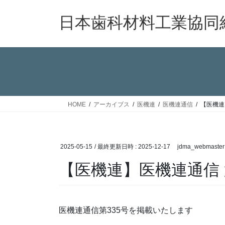
コ
ナ
ン
ビ
日本歯科材料工業協同
テ
ゲ
ン
ー
ツ
シ
へ
ョ
ス
ン
キ
に
ッ
移
HOME
アーカイブス
医機連
医機連通信
【医機連
プ
動
2025-05-15
/ 最終更新日時 :
2025-12-17
jdma_webmaster
【医機連】医機連通信 
医機連通信第335号を掲載いたします