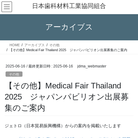
コ
ナ
日本歯科材料工業協同組合
ン
ビ
テ
ゲ
ン
ー
アーカイブス
ツ
シ
へ
ョ
ス
ン
HOME
アーカイブス
その他
キ
に
【その他】Medical Fair Thailand 2025 ジャパンパビリオン出展募集のご案内
ッ
移
プ
動
2025-06-16
/ 最終更新日時 :
2025-06-16
jdma_webmaster
その他
【その他】Medical Fair Thailand
2025 ジャパンパビリオン出展募
集のご案内
ジェトロ（日本貿易振興機構）からの案内を掲載いたします