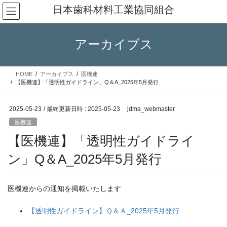
コ
ナ
日本歯科材料工業協同組合
ン
ビ
テ
ゲ
ン
ー
アーカイブス
ツ
シ
へ
ョ
ス
ン
HOME
アーカイブス
医機連
キ
に
【医機連】「透明性ガイドライン」Q＆A_2025年5月発行
ッ
移
プ
動
2025-05-23
/ 最終更新日時 :
2025-05-23
jdma_webmaster
医機連
【医機連】「透明性ガイドライ
ン」Q＆A_2025年5月発行
医機連からの通知を掲載いたします
【透明性ガイドライン】Ｑ＆Ａ_2025年5月発行