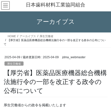
コ
ナ
日本歯科材料工業協同組合
ン
ビ
テ
ゲ
ン
ー
アーカイブス
ツ
シ
へ
ョ
ス
ン
HOME
アーカイブス
厚生労働省
キ
に
【厚労省】医薬品医療機器総合機構法施行令の一部を改正する政令の公布につい
ッ
移
て
プ
動
2025-04-09
/ 最終更新日時 :
2025-04-09
jdma_webmaster
厚生労働省
【厚労省】医薬品医療機器総合機構
法施行令の一部を改正する政令の
公布について
厚生労働省からの政令を掲載いたします