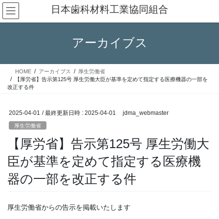
コ
ナ
日本歯科材料工業協同組合
ン
ビ
テ
ゲ
ン
ー
アーカイブス
ツ
シ
へ
ョ
ス
ン
HOME
アーカイブス
厚生労働省
キ
に
【厚労省】告示第125号 厚生労働大臣が基準を定めて指定する医療機器の一部を
ッ
移
改正する件
プ
動
2025-04-01
/ 最終更新日時 :
2025-04-01
jdma_webmaster
厚生労働省
【厚労省】告示第125号 厚生労働大
臣が基準を定めて指定する医療機
器の一部を改正する件
厚生労働省からの告示を掲載いたします